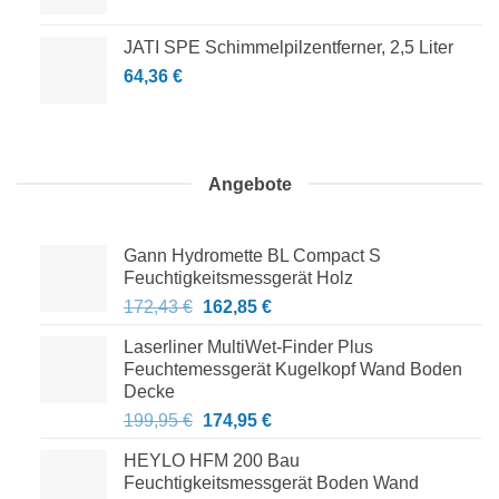
JATI SPE Schimmelpilzentferner, 2,5 Liter
64,36
€
Angebote
Gann Hydromette BL Compact S
Feuchtigkeitsmessgerät Holz
Ursprünglicher
Aktueller
172,43
€
162,85
€
Preis
Preis
Laserliner MultiWet-Finder Plus
war:
ist:
Feuchtemessgerät Kugelkopf Wand Boden
172,43 €
162,85 €.
Decke
Ursprünglicher
Aktueller
199,95
€
174,95
€
Preis
Preis
HEYLO HFM 200 Bau
war:
ist:
Feuchtigkeitsmessgerät Boden Wand
199,95 €
174,95 €.