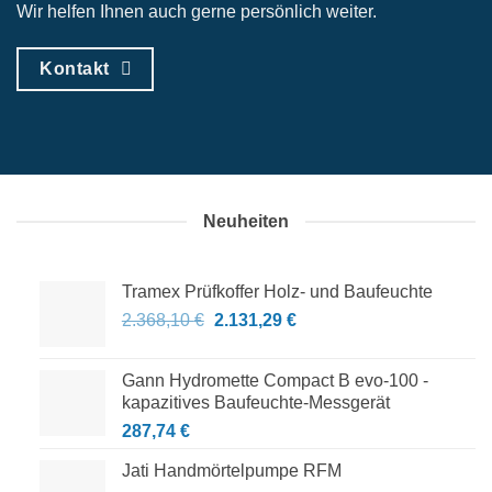
Wir helfen Ihnen auch gerne persönlich weiter.
Kontakt
Neuheiten
Tramex Prüfkoffer Holz- und Baufeuchte
Ursprünglicher
Aktueller
2.368,10
€
2.131,29
€
Preis
Preis
war:
ist:
Gann Hydromette Compact B evo-100 -
2.368,10 €
2.131,29 €.
kapazitives Baufeuchte-Messgerät
287,74
€
Jati Handmörtelpumpe RFM