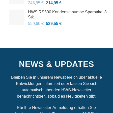
Ursprünglicher
Aktueller
243,95
€
214,95
€
Preis
Preis
HWS RS300 Kondensatpumpe Sparpaket 8
war:
ist:
Stk.
243,95 €
214,95 €.
Ursprünglicher
Aktueller
559,60
€
529,55
€
Preis
Preis
war:
ist:
559,60 €
529,55 €.
NEWS & UPDATES
Bleiben Sie in unserem Newsbereich über aktuelle
Entwicklungen informiert oder lassen Sie sich
automatisch über den HWS‑Newsletter
benachrichtigen, sobald es Neuigkeiten gibt.
Für Ihre Newsletter‑Anmeldung erhalten Sie