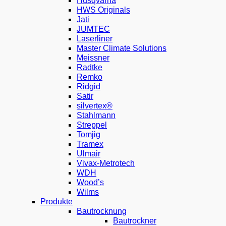
Husqvarna
HWS Originals
Jati
JUMTEC
Laserliner
Master Climate Solutions
Meissner
Radtke
Remko
Ridgid
Satir
silvertex®
Stahlmann
Streppel
Tomjig
Tramex
Ulmair
Vivax-Metrotech
WDH
Wood’s
Wilms
Produkte
Bautrocknung
Bautrockner