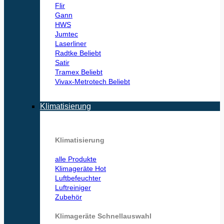
Flir
Gann
HWS
Jumtec
Laserliner
Radtke
Satir
Tramex
Vivax-Metrotech
Klimatisierung
Klimatisierung
alle Produkte
Klimageräte
Luftbefeuchter
Luftreiniger
Zubehör
Klimageräte Schnellauswahl