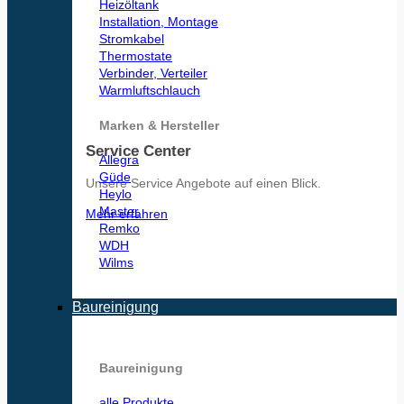
Heizöltank
Installation, Montage
Stromkabel
Thermostate
Verbinder, Verteiler
Warmluftschlauch
Marken & Hersteller
Service Center
Allegra
Güde
Unsere Service Angebote auf einen Blick.
Heylo
Master
Mehr erfahren
Remko
WDH
Wilms
Baureinigung
Baureinigung
alle Produkte