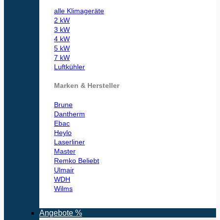
alle Klimageräte
2 kW
3 kW
4 kW
5 kW
7 kW
Luftkühler
Marken & Hersteller
Brune
Dantherm
Ebac
Heylo
Laserliner
Master
Remko
Ulmair
WDH
Wilms
Angebote %