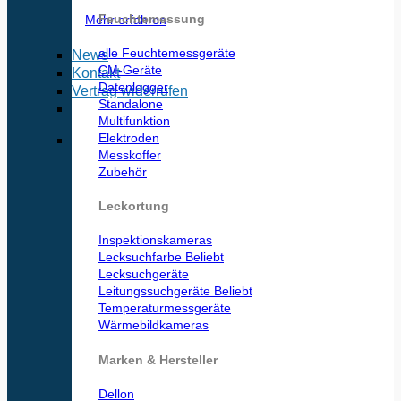
Feuchtemessung
Mehr erfahren
alle Feuchtemessgeräte
News
CM-Geräte
Kontakt
Datenlogger
Vertrag widerrufen
Standalone
Multifunktion
Elektroden
Messkoffer
Zubehör
Leckortung
Inspektionskameras
Lecksuchfarbe
Lecksuchgeräte
Leitungssuchgeräte
Temperaturmessgeräte
Wärmebildkameras
Marken & Hersteller
Dellon