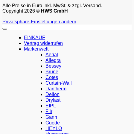
Alle Preise in Euro inkl. MwSt. & zzgl. Versand.
Copyright 2026 ©
HWS GmbH
Privatsphäre-Einstellungen ändern
EINKAUF
Vertrag widerrufen
Markenwelt
Aerial
Allegra
Bessey
Brune
Cotes
Curtain-Wall
Dantherm
Dellon
Dryfast
EIPL
Flir
Gann
Guede
HEYLO