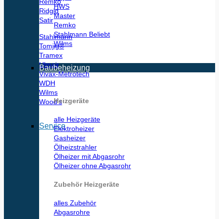
Remko
HWS
Ridgid
Master
Satir
Remko
Stahlmann
Stahlmann
Wilms
Tomjig®
Tramex
Ulmair
Baubeheizung
Vivax-Metrotech
WDH
Wilms
Heizgeräte
Wood’s
alle Heizgeräte
Service
Elektroheizer
Gasheizer
Ölheizstrahler
Ölheizer mit Abgasrohr
Ölheizer ohne Abgasrohr
Zubehör Heizgeräte
alles Zubehör
Abgasrohre