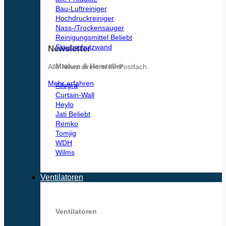
Bau-Luftreiniger
Hochdruckreiniger
Nass-/Trockensauger
Reinigungsmittel
Staubschutzwand
Newsletter
Marken & Hersteller
Alle News direkt in Ihr Postfach.
Mehr erfahren
Allegra
Curtain-Wall
Heylo
Jati
Remko
Tomjig
WDH
Wilms
Ventilatoren
Ventilatoren