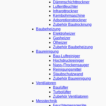
Dämmschicht­trockner
Luftentfeuchter
Infrarot­trockner
Kernbohr­maschine
Adsorptions­trockner
Zubehör Bautrocknung
Baubeheizung
Elektroheizer
Gasheizer
Ölheizer
Zubehör Baubeheizung
Baureinigung
Bau-Luftreiniger
Hochdruck­reiniger
Nass-/Trocken­sauger
Reinigungsmittel
Staubschutz­wand
Zubehör Baureinigung
Ventilatoren
Baulüfter
Turbolüfter
Zubehör Ventilatoren
Messtechnik
Feuchte­messgeräte