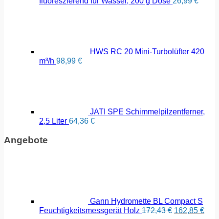
fluoreszierend für Wasser, 200 g Dose
26,99
€
HWS RC 20 Mini-Turbolüfter 420
m³/h
98,99
€
JATI SPE Schimmelpilzentferner,
2,5 Liter
64,36
€
Angebote
Gann Hydromette BL Compact S
Ursprünglich
Aktu
Feuchtigkeitsmessgerät Holz
172,43
€
162,85
€