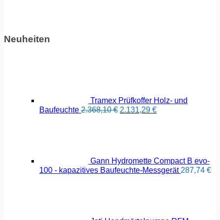
Neuheiten
Tramex Prüfkoffer Holz- und
Ursprünglicher
Aktueller
Baufeuchte
2.368,10
€
2.131,29
€
Preis
Preis
war:
ist:
2.368,10 €
2.131,29 €.
Gann Hydromette Compact B evo-
100 - kapazitives Baufeuchte-Messgerät
287,74
€