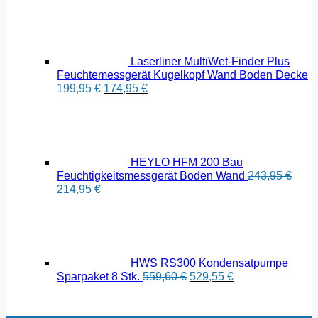
Preis
Prei
war:
ist:
172,43 €
162,
Laserliner MultiWet-Finder Plus
Feuchtemessgerät Kugelkopf Wand Boden Decke
Ursprünglicher
Aktueller
199,95
€
174,95
€
Preis
Preis
war:
ist:
199,95 €
174,95 €.
HEYLO HFM 200 Bau
Feuchtigkeitsmessgerät Boden Wand
243,95
€
Ursprünglicher
Aktueller
214,95
€
Preis
Preis
war:
ist:
243,95 €
214,95 €.
HWS RS300 Kondensatpumpe
Ursprünglicher
Aktueller
Sparpaket 8 Stk.
559,60
€
529,55
€
Preis
Preis
war:
ist:
559,60 €
529,55 €.