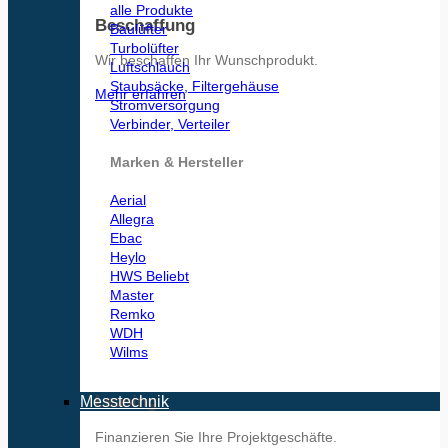
alle Produkte
Beschaffung
Baulüfter
Turbolüfter
Wir beschaffen Ihr Wunschprodukt.
Luftschlauch
Staubsäcke, Filtergehäuse
Mehr erfahren
Stromversorgung
Verbinder, Verteiler
Marken & Hersteller
Aerial
Allegra
Ebac
Heylo
HWS
Master
Remko
WDH
Wilms
Leasing
Messtechnik
Finanzieren Sie Ihre Projektgeschäfte.