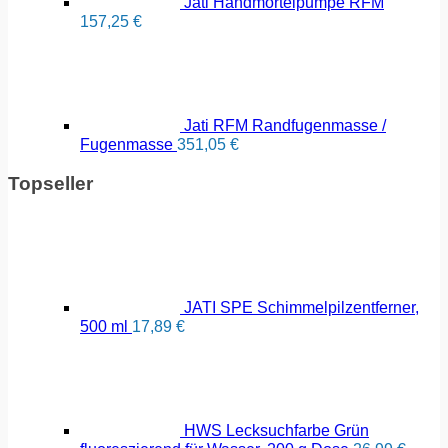
Jati Handmörtelpumpe RFM
157,25
€
Jati RFM Randfugenmasse /
Fugenmasse
351,05
€
Topseller
JATI SPE Schimmelpilzentferner,
500 ml
17,89
€
HWS Lecksuchfarbe Grün