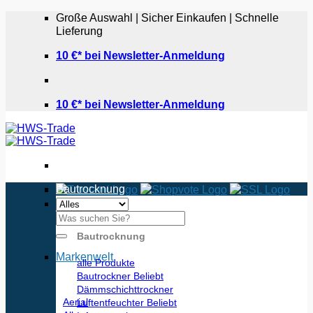
Zum
Große Auswahl | Sicher Einkaufen | Schnelle
Inhalt
Lieferung
springen
10 €* bei Newsletter-Anmeldung
10 €* bei Newsletter-Anmeldung
Bautrocknung
Suchen
nach:
Bautrocknung
Markenwelt
alle Produkte
Bautrockner
Dämmschichttrockner
Aerial
Luftentfeuchter