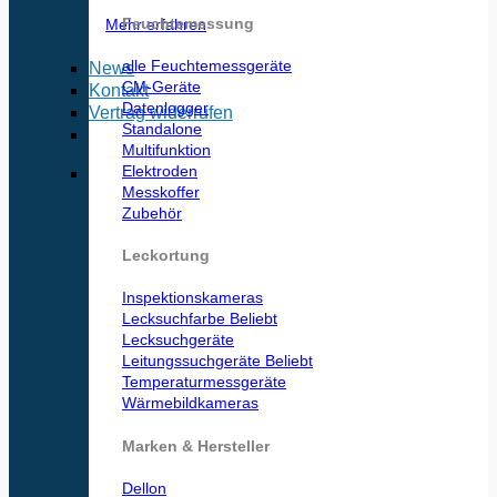
Feuchtemessung
Mehr erfahren
alle Feuchtemessgeräte
News
CM-Geräte
Kontakt
Datenlogger
Vertrag widerrufen
Standalone
Multifunktion
Elektroden
Messkoffer
Zubehör
Leckortung
Inspektionskameras
Lecksuchfarbe
Lecksuchgeräte
Leitungssuchgeräte
Temperaturmessgeräte
Wärmebildkameras
Marken & Hersteller
Dellon