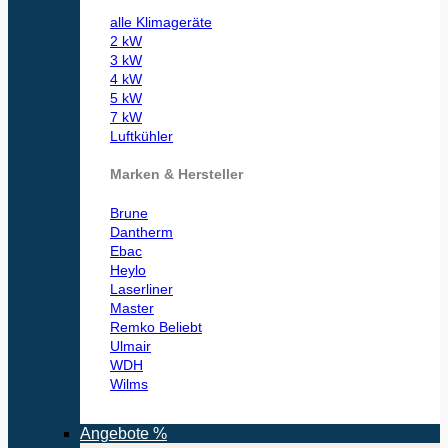
alle Klimageräte
2 kW
3 kW
4 kW
5 kW
7 kW
Luftkühler
Marken & Hersteller
Brune
Dantherm
Ebac
Heylo
Laserliner
Master
Remko
Ulmair
WDH
Wilms
Angebote %