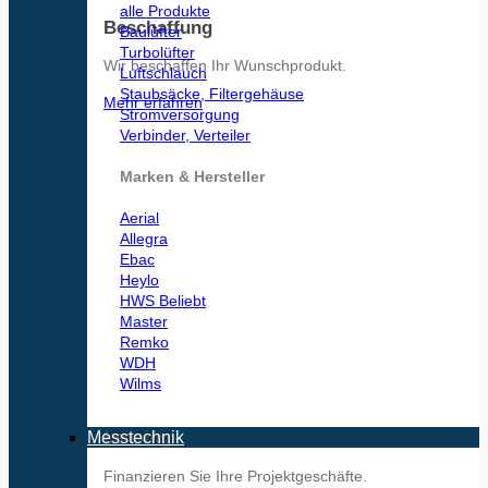
alle Produkte
Beschaffung
Baulüfter
Turbolüfter
Wir beschaffen Ihr Wunschprodukt.
Luftschlauch
Staubsäcke, Filtergehäuse
Mehr erfahren
Stromversorgung
Verbinder, Verteiler
Marken & Hersteller
Aerial
Allegra
Ebac
Heylo
HWS
Master
Remko
WDH
Wilms
Leasing
Messtechnik
Finanzieren Sie Ihre Projektgeschäfte.