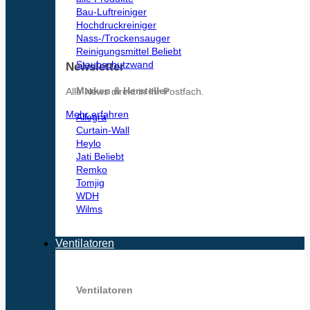
Bau-Luftreiniger
Hochdruckreiniger
Nass-/Trockensauger
Reinigungsmittel
Staubschutzwand
Newsletter
Marken & Hersteller
Alle News direkt in Ihr Postfach.
Mehr erfahren
Allegra
Curtain-Wall
Heylo
Jati
Remko
Tomjig
WDH
Wilms
Ventilatoren
Ventilatoren