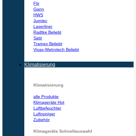
Flir
Gann
HWS
Jumtec
Laserliner
Radtke
Satir
Tramex
Vivax-Metrotech
Klimatisierung
Klimatisierung
alle Produkte
Klimageräte
Luftbefeuchter
Luftreiniger
Zubehör
Klimageräte Schnellauswahl