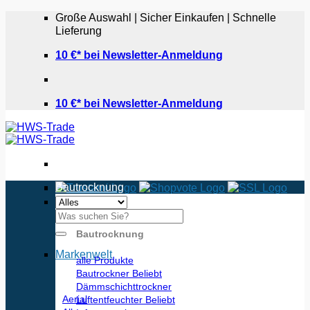
Zum
Große Auswahl | Sicher Einkaufen | Schnelle
Inhalt
Lieferung
springen
10 €* bei Newsletter-Anmeldung
10 €* bei Newsletter-Anmeldung
Bautrocknung
Suchen
nach:
Bautrocknung
Markenwelt
alle Produkte
Bautrockner
Dämmschichttrockner
Aerial
Luftentfeuchter