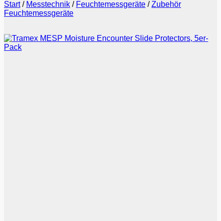
Start
/
Messtechnik
/
Feuchte­messgeräte
/
Zubehör
Feuchtemessgeräte