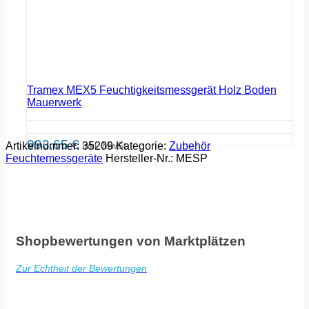
Tramex MEX5 Feuchtigkeitsmessgerät Holz Boden
Mauerwerk
993,65
€
Artikelnummer:
inkl. MwSt.
35209
Kategorie:
Zubehör
Feuchtemessgeräte
Hersteller-Nr.:
MESP
Shopbewertungen von Marktplätzen
Zur Echtheit der Bewertungen