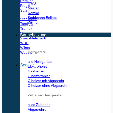
Remko
HWS
Ridgid
Master
Satir
Remko
Stahlmann
Stahlmann
Wilms
Tomjig®
Tramex
Ulmair
Baubeheizung
Vivax-Metrotech
WDH
Wilms
Heizgeräte
Wood’s
alle Heizgeräte
Service
Elektroheizer
Gasheizer
Ölheizstrahler
Ölheizer mit Abgasrohr
Ölheizer ohne Abgasrohr
Zubehör Heizgeräte
alles Zubehör
Abgasrohre