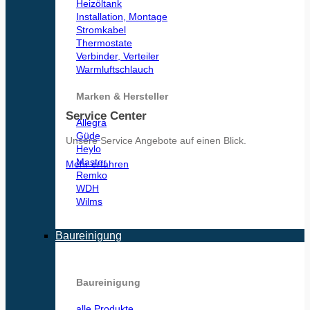
Heizöltank
Installation, Montage
Stromkabel
Thermostate
Verbinder, Verteiler
Warmluftschlauch
Marken & Hersteller
Service Center
Allegra
Güde
Unsere Service Angebote auf einen Blick.
Heylo
Master
Mehr erfahren
Remko
WDH
Wilms
Baureinigung
Baureinigung
alle Produkte