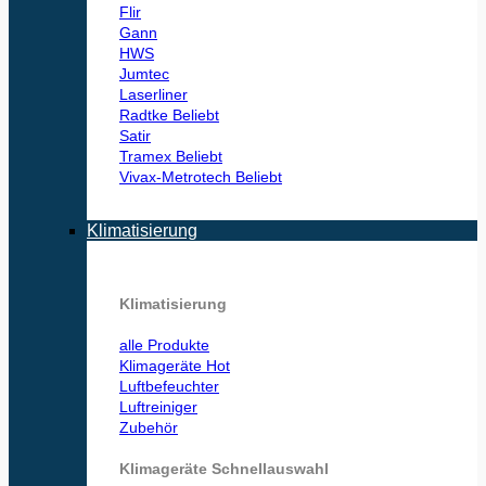
Flir
Gann
HWS
Jumtec
Laserliner
Radtke
Satir
Tramex
Vivax-Metrotech
Klimatisierung
Klimatisierung
alle Produkte
Klimageräte
Luftbefeuchter
Luftreiniger
Zubehör
Klimageräte Schnellauswahl