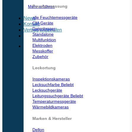
Feuchtemessung
Mehr erfahren
alle Feuchtemessgeräte
News
CM-Geräte
Kontakt
Datenlogger
Vertrag widerrufen
Standalone
Multifunktion
Elektroden
Messkoffer
Zubehör
Leckortung
Inspektionskameras
Lecksuchfarbe
Lecksuchgeräte
Leitungssuchgeräte
Temperaturmessgeräte
Wärmebildkameras
Marken & Hersteller
Dellon