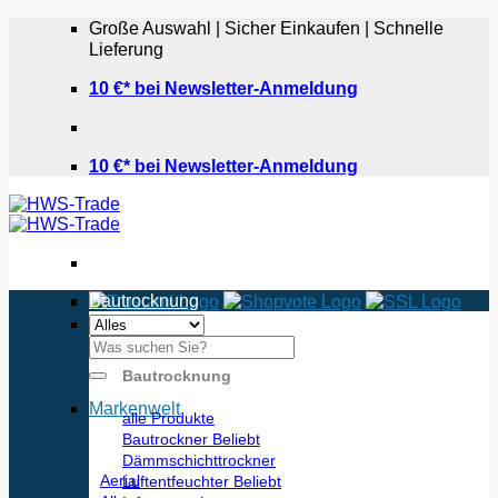
Zum
Große Auswahl | Sicher Einkaufen | Schnelle
Inhalt
Lieferung
springen
10 €* bei Newsletter-Anmeldung
10 €* bei Newsletter-Anmeldung
Bautrocknung
Suchen
nach:
Bautrocknung
Markenwelt
alle Produkte
Bautrockner
Dämmschichttrockner
Aerial
Luftentfeuchter