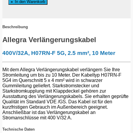
In den Warenkorb
Gummi
400V/32A,
H07RN-
F
5G4,
Beschreibung
5x4mm²,
10
Allegra Verlängerungskabel
Meter
Menge
400V/32A, H07RN-F 5G, 2.5 mm², 10 Meter
Mit dem Allegra Verlängerungskabel verlängern Sie Ihre
Stromleitung um bis zu 10 Meter. Der Kabeltyp H07RN-F
5G4 im Querschnitt 5 x 4 mm² wird in schwarzer
Gummileitung geliefert. Starkstromstecker und
Starkstromkupplung mit Klappdeckel gehören zur
Ausstattung des Verlängerungskabels. Sie erhalten geprüfte
Qualität im Standard VDE /GS. Das Kabel ist für den
kurzfristigen Gebrauch im Außenbereich geeignet.
Anschließbar ist das Verlängerungskabel an
Stromanschlüsse mit 400 V/32 A.
Technische Daten