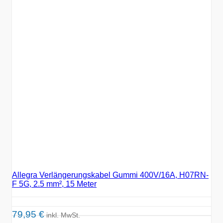
Allegra Verlängerungskabel Gummi 400V/16A, H07RN-
F 5G, 2.5 mm², 15 Meter
79,95
€
inkl. MwSt.