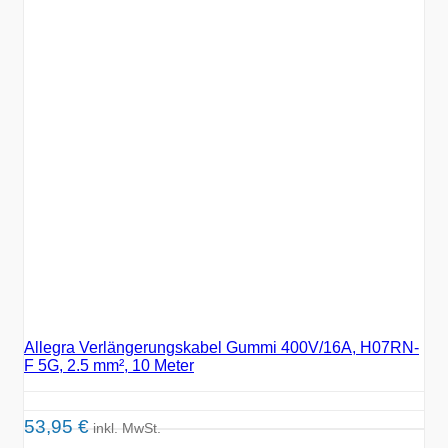
Allegra Verlängerungskabel Gummi 400V/16A, H07RN-
F 5G, 2.5 mm², 10 Meter
53,95
€
inkl. MwSt.