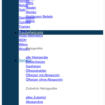
Remko
HWS
Ridgid
Master
Satir
Remko
Stahlmann
Stahlmann
Wilms
Tomjig®
Tramex
Ulmair
Baubeheizung
Vivax-Metrotech
WDH
Wilms
Heizgeräte
Wood’s
alle Heizgeräte
Service
Elektroheizer
Gasheizer
Ölheizstrahler
Ölheizer mit Abgasrohr
Ölheizer ohne Abgasrohr
Zubehör Heizgeräte
alles Zubehör
Abgasrohre