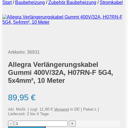
Start
/
Baubeheizung
/
Zubehör Baubeheizung
/
Stromkabel
Artikelnr.
36931
Allegra Verlängerungskabel
Gummi 400V/32A, H07RN-F 5G4,
5x4mm², 10 Meter
89,95
€
| zzgl. 11,90 €
Versand
in DE [ Paket L ]
inkl. MwSt.
Lieferzeit:
2 bis 4 Tage
Allegra
Verlängerungskabel