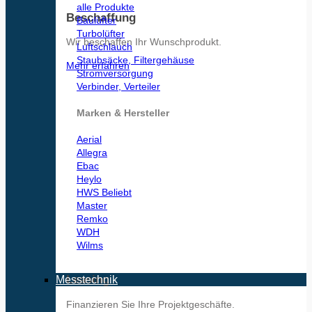
alle Produkte
Beschaffung
Baulüfter
Turbolüfter
Wir beschaffen Ihr Wunschprodukt.
Luftschlauch
Staubsäcke, Filtergehäuse
Mehr erfahren
Stromversorgung
Verbinder, Verteiler
Marken & Hersteller
Aerial
Allegra
Ebac
Heylo
HWS
Master
Remko
WDH
Wilms
Leasing
Messtechnik
Finanzieren Sie Ihre Projektgeschäfte.