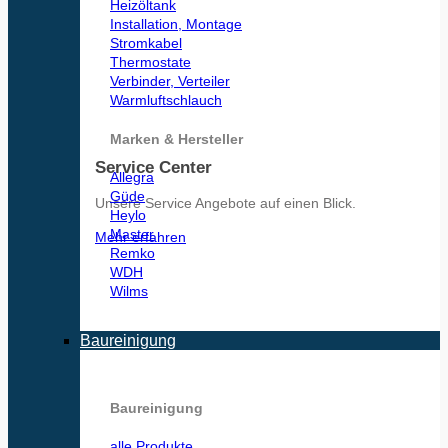
Heizöltank
Installation, Montage
Stromkabel
Thermostate
Verbinder, Verteiler
Warmluftschlauch
Marken & Hersteller
Service Center
Allegra
Güde
Unsere Service Angebote auf einen Blick.
Heylo
Master
Mehr erfahren
Remko
WDH
Wilms
Baureinigung
Baureinigung
alle Produkte