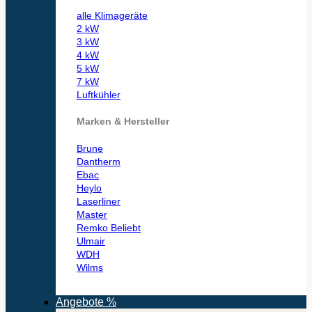
alle Klimageräte
2 kW
3 kW
4 kW
5 kW
7 kW
Luftkühler
Marken & Hersteller
Brune
Dantherm
Ebac
Heylo
Laserliner
Master
Remko
Ulmair
WDH
Wilms
Angebote %