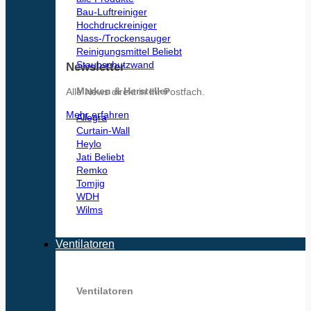
Bau-Luftreiniger
Hochdruckreiniger
Nass-/Trockensauger
Reinigungsmittel
Staubschutzwand
Newsletter
Marken & Hersteller
Alle News direkt in Ihr Postfach.
Mehr erfahren
Allegra
Curtain-Wall
Heylo
Jati
Remko
Tomjig
WDH
Wilms
Ventilatoren
Ventilatoren