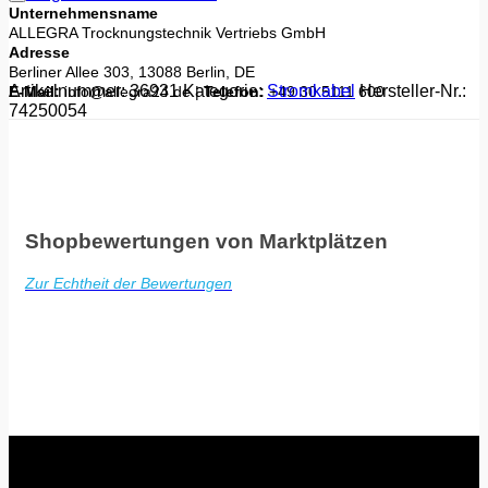
Unternehmensname
ALLEGRA Trocknungstechnik Vertriebs GmbH
Adresse
Berliner Allee 303, 13088 Berlin, DE
Artikelnummer:
36931
Kategorie:
Stromkabel
Hersteller-Nr.:
E-Mail:
info@allegra24.de |
Telefon:
+49
30 5111 600
74250054
Shopbewertungen von Marktplätzen
Zur Echtheit der Bewertungen